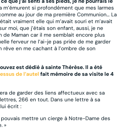
e que j’ai senti à ses pieds, je ne pourrais le
da m’émurent si profondément que mes larmes
, comme au jour de ma première Communion… La
était vraiment elle qui m’avait souri et m’avait
 sur moi, que j’étais son enfant, aussi, je ne
m de Maman car il me semblait encore plus
lle ferveur ne l’ai-je pas priée de me garder
on rêve en me cachant à l’ombre de son
ouvez est dédié à sainte Thérèse. Il a été
dessus de l’autel
fait mémoire de sa visite le 4
ra de garder des liens affectueux avec sa
lettres, 266 en tout. Dans une lettre à sa
ui écrit :
i tu pouvais mettre un cierge à Notre-Dame des
. »