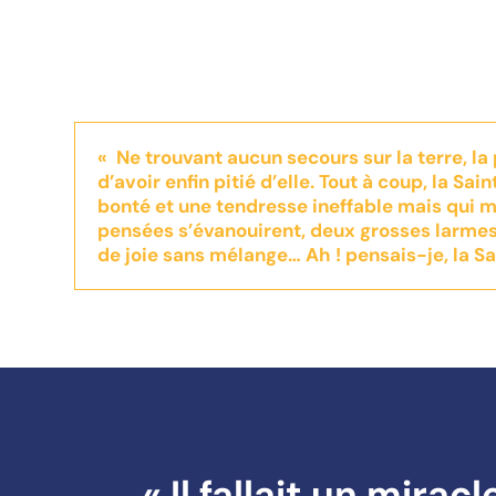
« Ne trouvant aucun secours sur la terre, la 
d’avoir enfin pitié d’elle. Tout à coup, la Sa
bonté et une tendresse ineffable mais qui me
pensées s’évanouirent, deux grosses larmes 
de joie sans mélange… Ah ! pensais-je, la Sa
« Il fallait un mirac