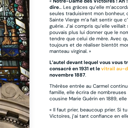
«
Notre-Dame des Victoires ! Ah ! c
dire
… Les grâces qu’elle m’accor
seules traduisirent mon bonheur
Sainte Vierge m’a fait sentir que c’
guérie. J’ai compris qu’elle veillait
pouvais plus lui donner que le no
tendre que celui de mère. Avec que
toujours et de réaliser bientôt m
manteau virginal. »
L’autel devant lequel vous vous tr
consacré en 1931 et le
vitrail au-
novembre 1887
.
Thérèse entrée au Carmel continue
famille, elle écrira de nombreuses 
cousine Marie Guérin en 1889, elle l
« Il faut prier, beaucoup prier. S
Victoires, j’ai tant confiance en elle