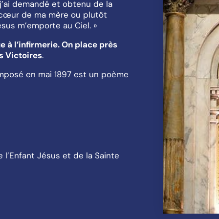
, j’ai demandé et obtenu de la
e cœur de ma mère ou plutôt
Jésus m’emporte au Ciel. »
e à l’infirmerie. On place près
s Victoires
.
mposé en mai 1897 est un poème
l’Enfant Jésus et de la Sainte