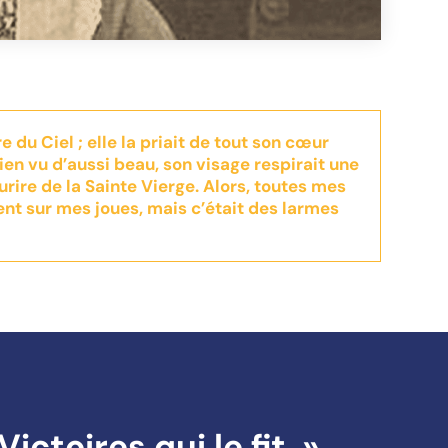
 du Ciel ; elle la priait de tout son cœur
 rien vu d’aussi beau, son visage respirait une
rire de la Sainte Vierge. Alors, toutes mes
nt sur mes joues, mais c’était des larmes
ictoires qui le fit. »