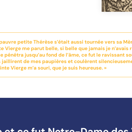
pauvre petite Thérèse s’était aussi tournée vers sa Mère
inte Vierge me parut belle, si belle que jamais je n’avais
 pénétra jusqu’au fond de l’âme, ce fut le ravissant sou
jaillirent de mes paupières et coulèrent silencieuseme
inte Vierge m’a souri, que je suis heureuse. »
le et ce fut Notre-Dame des V