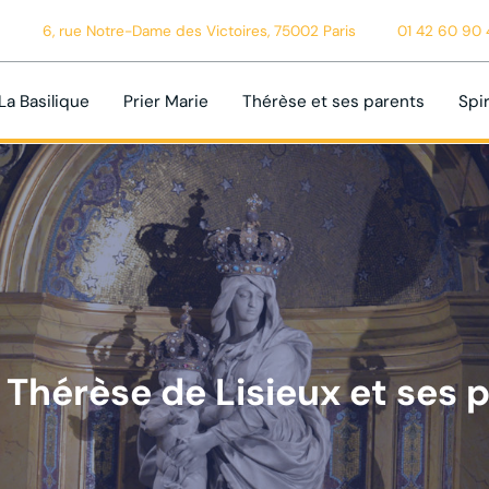
6, rue Notre-Dame des Victoires, 75002 Paris
01 42 60 90 
La Basilique
Prier Marie
Thérèse et ses parents
Spir
 Thérèse de Lisieux et ses 