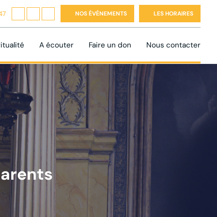
47
NOS ÉVÉNEMENTS
LES HORAIRES
itualité
A écouter
Faire un don
Nous contacter
parents