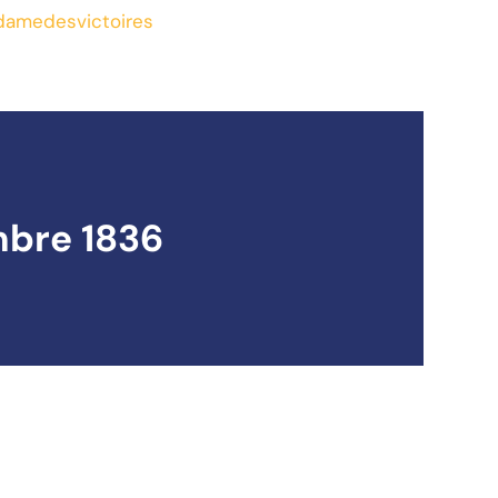
amedesvictoires
mbre 1836