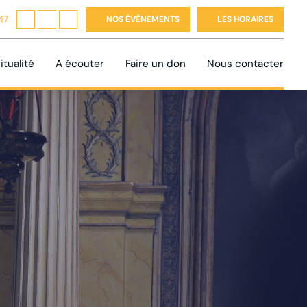
47
NOS ÉVÉNEMENTS
LES HORAIRES
itualité
A écouter
Faire un don
Nous contacter