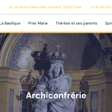
6, rue Notre-Dame des Victoires, 75002 Paris
01 42 60 90 
La Basilique
Prier Marie
Thérèse et ses parents
Spir
Archiconfrérie