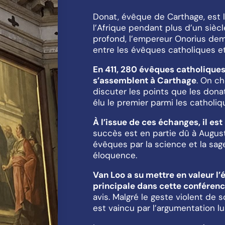
Donat, évêque de Carthage, est l
l’Afrique pendant plus d’un siècl
profond, l’empereur Onorius dem
entre les évêques catholiques et
En 411, 280 évêques catholique
s’assemblent à Carthage
. On ch
discuter les points que les dona
élu le premier parmi les catholiq
À l’issue de ces échanges, il es
succès est en partie dû à Augusti
évêques par la science et la sa
éloquence.
Van Loo a su mettre en valeur l’
principale dans cette conféren
avis. Malgré le geste violent de s
est vaincu par l’argumentation l