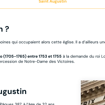
Saint Augustin
n ?
moines qui occupaient alors cette église. Il a d’ailleurs u
o (1705-1765) entre 1753 et 1755
à la demande du roi Lo
tercession de Notre-Dame des Victoires.
ugustin
Pâques 387, à l’âge de 32 ans,