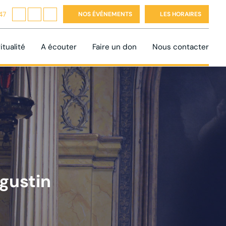
47
NOS ÉVÉNEMENTS
LES HORAIRES
itualité
A écouter
Faire un don
Nous contacter
ugustin