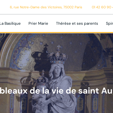
6, rue Notre-Dame des Victoires, 75002 Paris
01 42 60 90 
La Basilique
Prier Marie
Thérèse et ses parents
Spir
bleaux de la vie de saint A