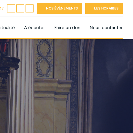
47
NOS ÉVÉNEMENTS
LES HORAIRES
itualité
A écouter
Faire un don
Nous contacter