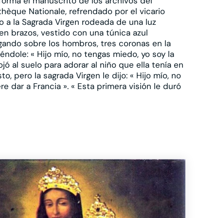
informa el manuscrito de los archivos del
hèque Nationale, refrendado por el vicario
vio a la Sagrada Virgen rodeada de una luz
en brazos, vestido con una túnica azul
lgando sobre los hombros, tres coronas en la
iéndole: « Hijo mío, no tengas miedo, yo soy la
ojó al suelo para adorar al niño que ella tenía en
, pero la sagrada Virgen le dijo: « Hijo mío, no
re dar a Francia ». « Esta primera visión le duró