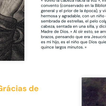
« Volvió la cabeza hacia la voz », 
convento (conservado en la Bibliot
general y el prior de la época), y 
hermosa y agradable, con un niño 
sembrada de estrellas, el pelo co
cabeza, sentada en una silla, y dic
Madre de Dios. » Al oír esto, se arr
brazos, pensando que era Jesucristo
es mi hijo, es el niño que Dios quie
quince largos minutos. »
Grácias de