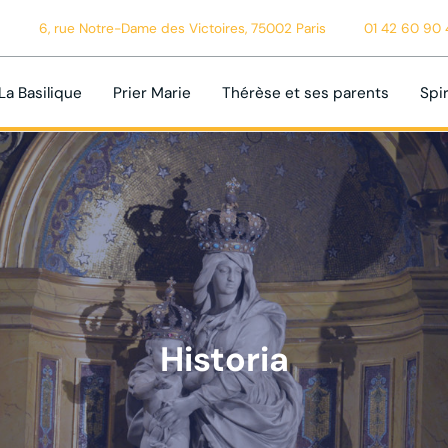
6, rue Notre-Dame des Victoires, 75002 Paris
01 42 60 90 
La Basilique
Prier Marie
Thérèse et ses parents
Spir
Historia