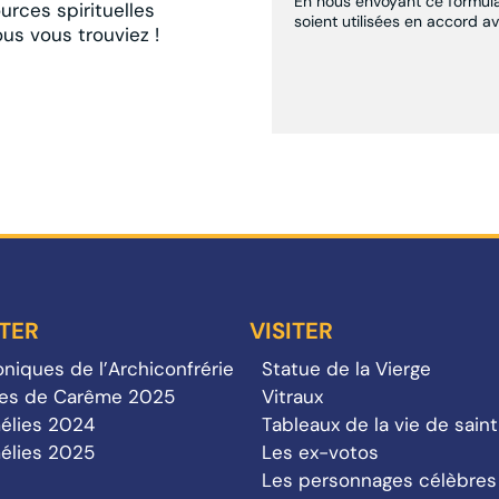
En nous envoyant ce formulai
urces spirituelles
soient utilisées en accord a
ous vous trouviez !
TER
VISITER
niques de l’Archiconfrérie
Statue de la Vierge
tes de Carême 2025
Vitraux
élies 2024
Tableaux de la vie de sain
élies 2025
Les ex-votos
Les personnages célèbres