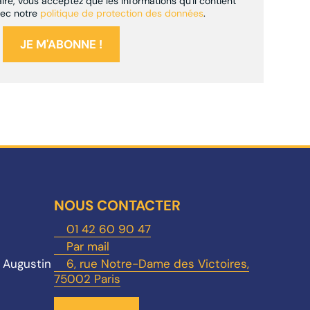
re, vous acceptez que les informations qu'il contient
vec notre
politique de protection des données
.
NOUS CONTACTER
01 42 60 90 47
Par mail
t Augustin
6, rue Notre-Dame des Victoires,
75002 Paris