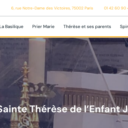
6, rue Notre-Dame des Victoires, 75002 Paris
01 42 60 90 
La Basilique
Prier Marie
Thérèse et ses parents
Spir
Sainte Thérèse de l’Enfant 