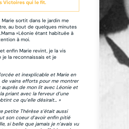
Victoires qui le fit.
arie sortit dans le jardin me
nêtre, au bout de quelques minutes
a…Mama »Léonie étant habituée à
tention à moi.
t enfin Marie revint, je la vis
 je la reconnaissais et je
orcée et inexplicable et Marie en
s de vains efforts pour me montrer
ux auprès de mon lit avec Léonie et
la priant avec la ferveur d’une
tint ce qu’elle désirait… »
e petite Thérèse s’était aussi
out son coeur d’avoir enfin pitié
e, si belle que jamais je n’avais vu