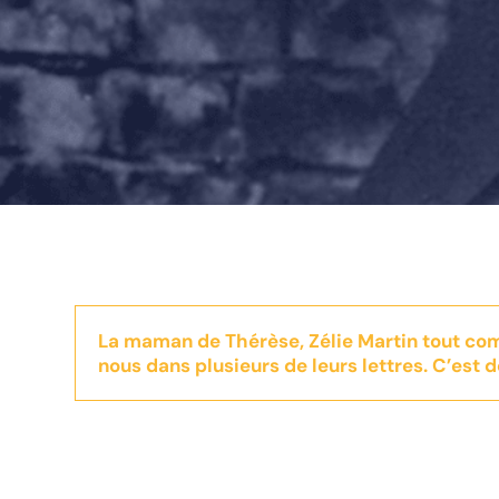
La maman de Thérèse, Zélie Martin tout com
nous dans plusieurs de leurs lettres. C’est 