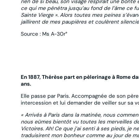
rien de si beau, son visage respirait une bonté 
ce qui me pénétra jusqu’au fond de l’âme ce fut 
Sainte Vierge ». Alors toutes mes peines s’éva
jaillirent de mes paupières et coulèrent silenc
Source : Ms A-30r°
En 1887, Thérèse part en pèlerinage à Rome dan
ans.
Elle passe par Paris. Accompagnée de son père
intercession et lui demander de veiller sur sa v
« Arrivés à Paris dans la matinée, nous commençâ
nous eûmes bientôt vu toutes les merveilles de 
Victoires. Ah! Ce que j’ai senti à ses pieds, j
traduisirent mon bonheur comme au jour de m