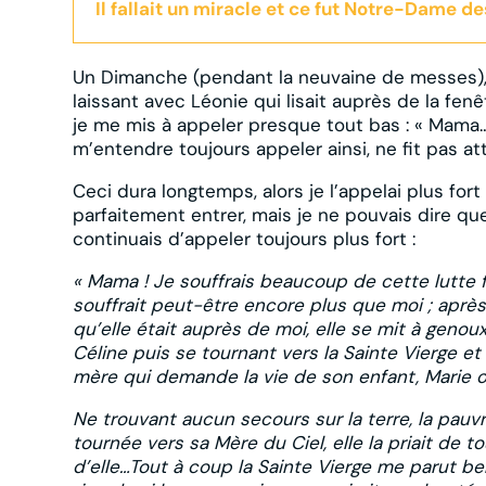
Il fallait un miracle et ce fut Notre-Dame des 
Un Dimanche (pendant la neuvaine de messes), M
laissant avec Léonie qui lisait auprès de la fe
je me mis à appeler presque tout bas : « Mam
m’entendre toujours appeler ainsi, ne fit pas at
Ceci dura longtemps, alors je l’appelai plus fort e
parfaitement entrer, mais je ne pouvais dire que
continuais d’appeler toujours plus fort :
« Mama ! Je souffrais beaucoup de cette lutte f
souffrait peut-être encore plus que moi ; aprè
qu’elle était auprès de moi, elle se mit à geno
Céline puis se tournant vers la Sainte Vierge et 
mère qui demande la vie de son enfant, Marie ob
Ne trouvant aucun secours sur la terre, la pauvr
tournée vers sa Mère du Ciel, elle la priait de t
d’elle…Tout à coup la Sainte Vierge me parut bell