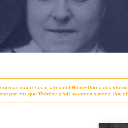
me son époux Louis, aimaient Notre-Dame des Victoires
donc par eux que Thérèse a fait sa connaissance. Une cha