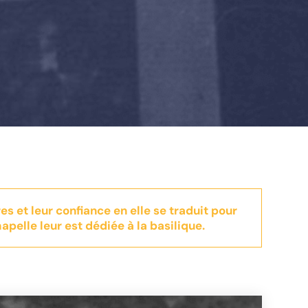
 et leur confiance en elle se traduit pour
pelle leur est dédiée à la basilique.