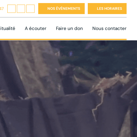
47
NOS ÉVÉNEMENTS
LES HORAIRES
itualité
A écouter
Faire un don
Nous contacter