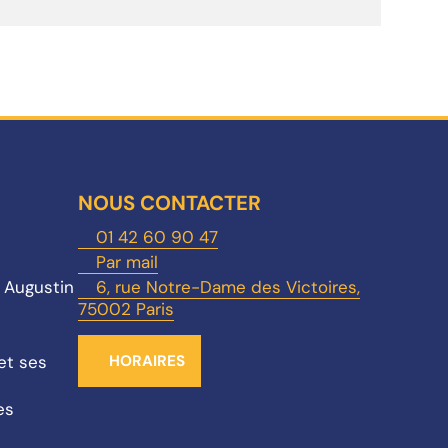
NOUS CONTACTER
01 42 60 90 47
Par mail
t Augustin
6, rue Notre-Dame des Victoires,
75002 Paris
et ses
HORAIRES
es