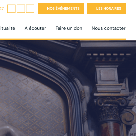
47
NOS ÉVÉNEMENTS
LES HORAIRES
itualité
A écouter
Faire un don
Nous contacter