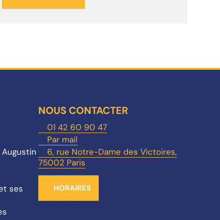
NOUS CONTACTER
01 42 60 90 47
Par mail
t Augustin
6, rue Notre-Dame des Victoires,
75002 Paris
et ses
HORAIRES
es