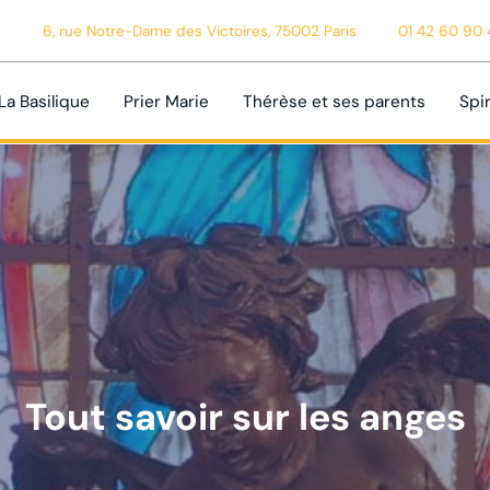
6, rue Notre-Dame des Victoires, 75002 Paris
01 42 60 90 
La Basilique
Prier Marie
Thérèse et ses parents
Spir
Tout savoir sur les anges