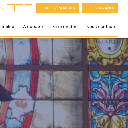
47
NOS ÉVÉNEMENTS
LES HORAIRES
itualité
A écouter
Faire un don
Nous contacter