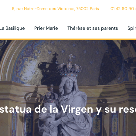
6, rue Notre-Dame des Victoires, 75002 Paris
01 42 60 90 
La Basilique
Prier Marie
Thérèse et ses parents
Spir
statua de la Virgen y su re