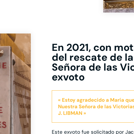
En 2021, con mot
del rescate de l
Señora de las Vi
exvoto
« Estoy agradecido a María qu
Nuestra Señora de las Victorias
J. LIBMAN »
Este exvoto fue solicitado por 