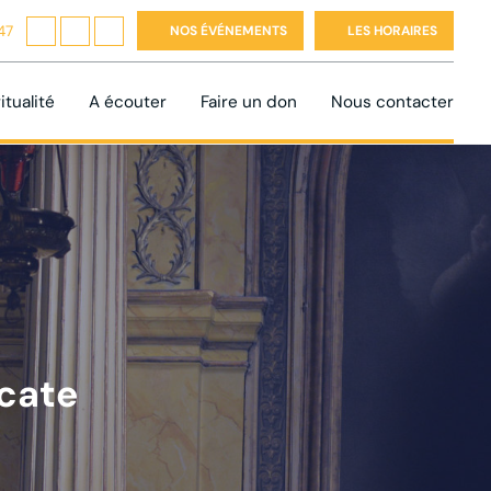
47
NOS ÉVÉNEMENTS
LES HORAIRES
itualité
A écouter
Faire un don
Nous contacter
scate