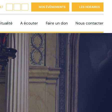
47
NOS ÉVÉNEMENTS
LES HORAIRES
itualité
A écouter
Faire un don
Nous contacter