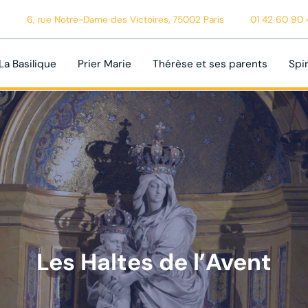
6, rue Notre-Dame des Victoires, 75002 Paris
01 42 60 90 
La Basilique
Prier Marie
Thérèse et ses parents
Spir
Les Haltes de l’Avent